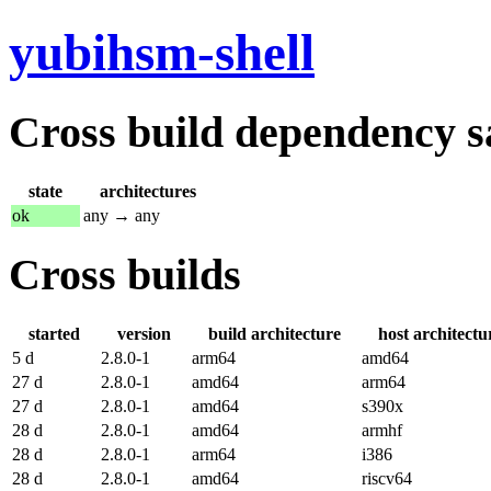
yubihsm-shell
Cross build dependency sat
state
architectures
ok
any → any
Cross builds
started
version
build architecture
host architectu
5 d
2.8.0-1
arm64
amd64
27 d
2.8.0-1
amd64
arm64
27 d
2.8.0-1
amd64
s390x
28 d
2.8.0-1
amd64
armhf
28 d
2.8.0-1
arm64
i386
28 d
2.8.0-1
amd64
riscv64