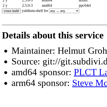
2 y
2.5.0-3
amd64
armhf
2 y
2.5.0-3
amd64
ppc64el
yubihsm-shell for
Details about this service
Maintainer: Helmut Gro
Source: git://git.subdivi
amd64 sponsor:
PLCT La
arm64 sponsor:
Steve Mc