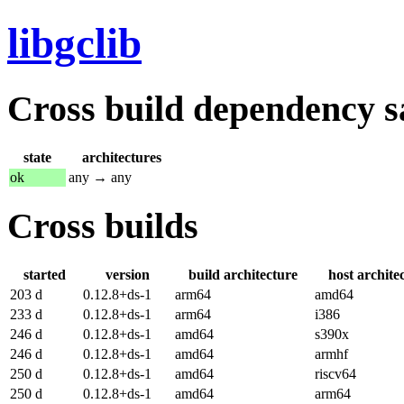
libgclib
Cross build dependency sat
state
architectures
ok
any → any
Cross builds
started
version
build architecture
host archite
203 d
0.12.8+ds-1
arm64
amd64
233 d
0.12.8+ds-1
arm64
i386
246 d
0.12.8+ds-1
amd64
s390x
246 d
0.12.8+ds-1
amd64
armhf
250 d
0.12.8+ds-1
amd64
riscv64
250 d
0.12.8+ds-1
amd64
arm64