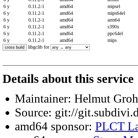
6 y
0.11.2-1
amd64
mipsel
6 y
0.11.2-1
amd64
mips64el
6 y
0.11.2-1
amd64
arm64
6 y
0.11.2-1
amd64
s390x
6 y
0.11.2-1
amd64
ppc64el
6 y
0.11.2-1
amd64
mips
libgclib for
Details about this service
Maintainer: Helmut Gro
Source: git://git.subdivi
amd64 sponsor:
PLCT La