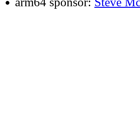
arm64 sponsor:
Steve Mc