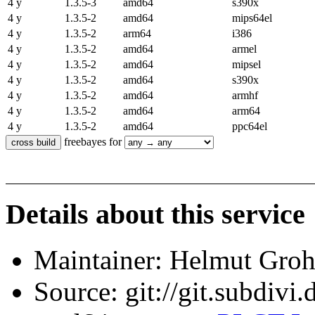
4 y
1.3.5-3
amd64
s390x
4 y
1.3.5-2
amd64
mips64el
4 y
1.3.5-2
arm64
i386
4 y
1.3.5-2
amd64
armel
4 y
1.3.5-2
amd64
mipsel
4 y
1.3.5-2
amd64
s390x
4 y
1.3.5-2
amd64
armhf
4 y
1.3.5-2
amd64
arm64
4 y
1.3.5-2
amd64
ppc64el
freebayes for
Details about this service
Maintainer: Helmut Gro
Source: git://git.subdivi